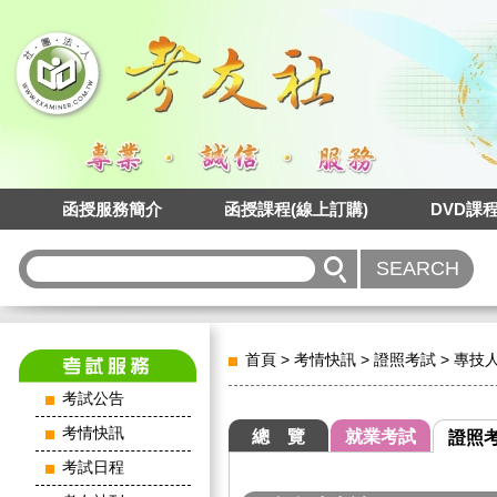
函授服務簡介
函授課程(線上訂購)
DVD課
首頁
>
考情快訊
>
證照考試
>
專技
考試公告
考情快訊
總 覽
就業考試
證照
考試日程