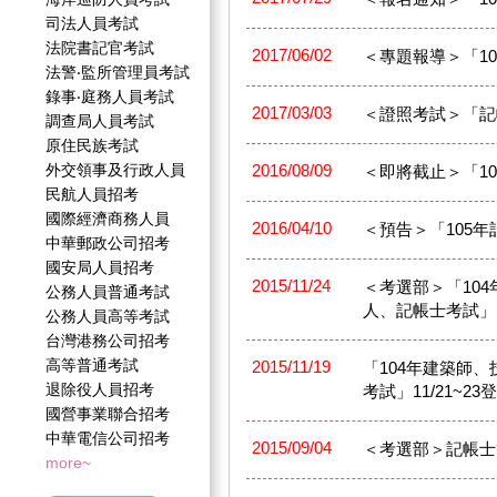
司法人員考試
法院書記官考試
2017/06/02
＜專題報導＞「1
法警‧監所管理員考試
錄事‧庭務人員考試
2017/03/03
＜證照考試＞「記
調查局人員考試
原住民族考試
外交領事及行政人員
2016/08/09
＜即將截止＞「105
民航人員招考
國際經濟商務人員
2016/04/10
＜預告＞「105年記
中華郵政公司招考
國安局人員招考
2015/11/24
＜考選部＞「10
公務人員普通考試
人、記帳士考試」
公務人員高等考試
台灣港務公司招考
高等普通考試
2015/11/19
「104年建築師
退除役人員招考
考試」11/21~23
國營事業聯合招考
中華電信公司招考
2015/09/04
＜考選部＞記帳士
more~