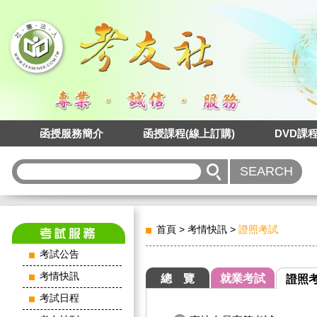
函授服務簡介
函授課程(線上訂購)
DVD課
首頁
>
考情快訊
>
證照考試
考試公告
考情快訊
總 覽
就業考試
證照
考試日程