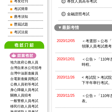
專技人員高等考試
考友社刊
考試簡章
金融證照考試
應考須知
歷屆試題
▼最新考情
考試法規
2020/12/05
＜考選部＞公布「
領隊人員考試應考
2020/12/01
＜公告＞「110
地方政府公務人員
時程。
台灣自來水公司招考
台灣中油新進僱員
2020/11/26
< 考試院 > 考
台電新進僱員甄試
下半年舉行考試。
公務人員初等考試
身心障礙人員考試
關務人員招考
2020/11/25
＜公告＞「110
一般警察人員考試
表。
移民行政人員考試
海岸巡防人員考試