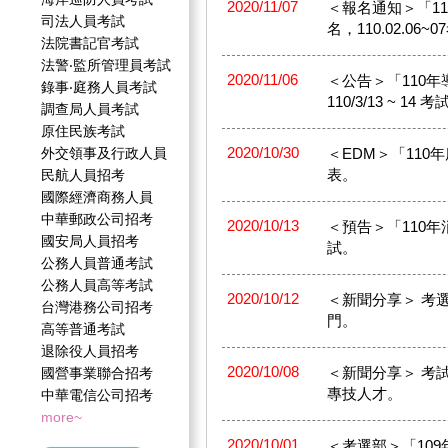
2020/11/07
＜報名通知＞「110
司法人員考試
名，110.02.06~
法院書記官考試
法警‧監所管理員考試
2020/11/06
＜公告＞「110年導
錄事‧庭務人員考試
110/3/13 ~ 14 
調查局人員考試
原住民族考試
2020/10/30
外交領事及行政人員
＜EDM＞「11
表。
民航人員招考
國際經濟商務人員
中華郵政公司招考
2020/10/13
＜預告＞「110年消防
國安局人員招考
試。
公務人員普通考試
公務人員高等考試
2020/10/12
＜新聞分享＞ 考
台灣港務公司招考
門。
高等普通考試
退除役人員招考
2020/10/08
＜新聞分享＞ 考
國營事業聯合招考
專技人才。
中華電信公司招考
more~
2020/10/01
＜考選部＞「10