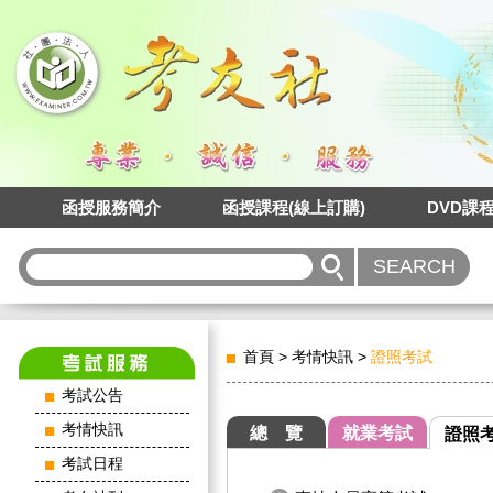
函授服務簡介
函授課程(線上訂購)
DVD課
首頁
>
考情快訊
>
證照考試
考試公告
考情快訊
總 覽
就業考試
證照
考試日程