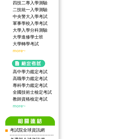
四技二專入學測驗
二技統一入學測驗
中央警大入學考試
軍事學校入學考試
大學入學分科測驗
大學進修學士班
大學轉學考試
more~
高中學力鑑定考試
高職學力鑑定考試
專科學力鑑定考試
全國技術士檢定考試
教師資格檢定考試
more~
考試院全球資訊網