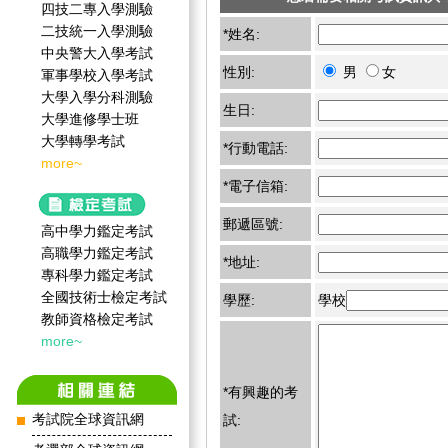
四技二專入學測驗
二技統一入學測驗
*姓名:
中央警大入學考試
性別:
男
女
軍事學校入學考試
大學入學分科測驗
生日:
大學進修學士班
大學轉學考試
*行動電話:
more~
*電子信箱:
郵遞區號:
高中學力鑑定考試
高職學力鑑定考試
*地址:
專科學力鑑定考試
全國技術士檢定考試
學歷:
學校
教師資格檢定考試
more~
*有興趣的考
考試院全球資訊網
試: