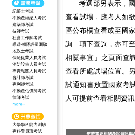
考選部另表示，國
記帳士考試
查看試場，應考人如
不動產經紀人考試
建築師考試
區公布欄查看或至國
技師考試
社會工作師‍考試
詢」項下查詢，亦可
導遊‧領隊評量測驗
地政士考試
相關事宜」之頁面查詢
保險從業人員考試
消防設備人員考試
查看所處試場位置。
專責報關人員考試
會計師考試
試通知書放置國家考試
專利師考試
不動產估價師考試
人可提前查看相關資訊
律師考試
more~
大學學科能力測驗
專科警員班考試
您若需要相關考試資訊與