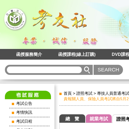
函授服務簡介
函授課程(線上訂購)
DVD課
首頁
>
證照考試
>
專技人員普通考
責報關人員、保險人員考試將自5月
考試公告
考情快訊
總 覽
就業考試
證照
考試日程