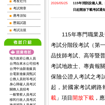
考友社刊
2026/05/25
115年消防設備人員
考試簡章
日起開放下載考試通
應考須知
歷屆試題
考試法規
115年專門職業及
考試分階段考試（第
品技師考試、高等暨
地方政府公務人員
台灣自來水公司招考
考試地政士、專責報
台灣中油新進僱員
台電新進僱員甄試
保險公證人考試之考
公務人員初等考試
身心障礙人員考試
起，於國家考試網路
關務人員招考
一般警察人員考試
載
」項目
開放下載
，應
移民行政人員考試
海岸巡防人員考試