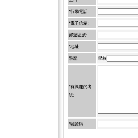
*行動電話:
*電子信箱:
郵遞區號:
*地址:
學歷:
學校
*有興趣的考
試:
*驗證碼