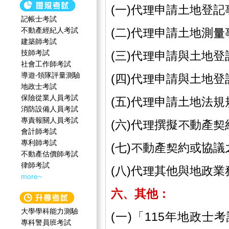
(一)代理申請土地登記
記帳士考試
不動產經紀人考試
(二)代理申請土地測量
建築師考試
技師考試
(三)代理申請與土地
社會工作師‍考試
導遊‧領隊評量測驗
(四)代理申請與土地
地政士考試
保險從業人員考試
(五)代理申請土地法
消防設備人員考試
專責報關人員考試
(六)代理撰擬不動產
會計師考試
專利師考試
(七)不動產契約或協議
不動產估價師考試
律師考試
(八)代理其他與地
more~
六、其他：
大學學科能力測驗
(一)「115年地政
專科警員班考試