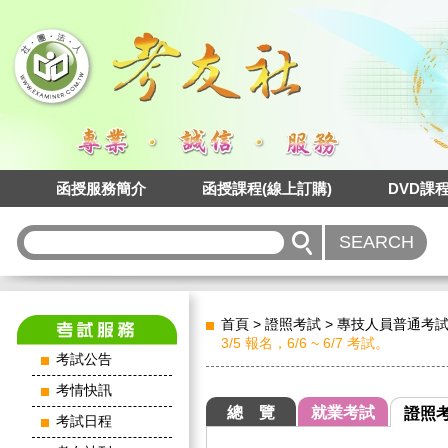
函授服務簡介
函授課程(線上訂購)
DVD課
首頁
>
證照考試
>
專技人員普通考
3/5 報名，6/6 ~ 6/7 考試。
考試公告
考情快訊
總 覽
就業考試
證照
考試日程