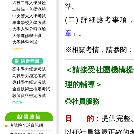
四技二專入學測驗
準。
二技統一入學測驗
中央警大入學考試
(二) 詳細應考事項
軍事學校入學考試
大學入學分科測驗
章
」。
大學進修學士班
大學轉學考試
※相關考情，請參閱：
more~
＜請接受社團機構提
高中學力鑑定考試
高職學力鑑定考試
專科學力鑑定考試
理的輔導＞
全國技術士檢定考試
教師資格檢定考試
◎社員服務
more~
目 的：
提供完整
考試院全球資訊網
以便社員掌握正確的