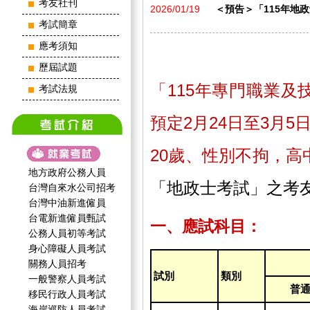
考友社刊
2026/01/19
＜預告＞「115年地政士考試
考試簡章
應考須知
歷屆試題
「115年專門職業
考試法規
預定2月24日至3月5
20歲、性別不拘，
地方政府公務人員
「地政士考試」之考
台灣自來水公司招考
台灣中油新進僱員
台電新進僱員甄試
一、應試科目：
公務人員初等考試
身心障礙人員考試
關務人員招考
試別
類別
一般警察人員考試
普
移民行政人員考試
海岸巡防人員考試