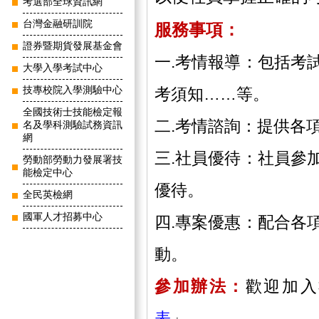
考選部全球資訊網
台灣金融研訓院
服務事項：
證券暨期貨發展基金會
一.考情報導：包括考
大學入學考試中心
考須知……等。
技專校院入學測驗中心
全國技術士技能檢定報
二.考情諮詢：提供各
名及學科測驗試務資訊
網
三.社員優待：社員參
勞動部勞動力發展署技
能檢定中心
優待。
全民英檢網
國軍人才招募中心
四.專案優惠：配合各
動。
參加辦法：
歡迎加入
表
」。