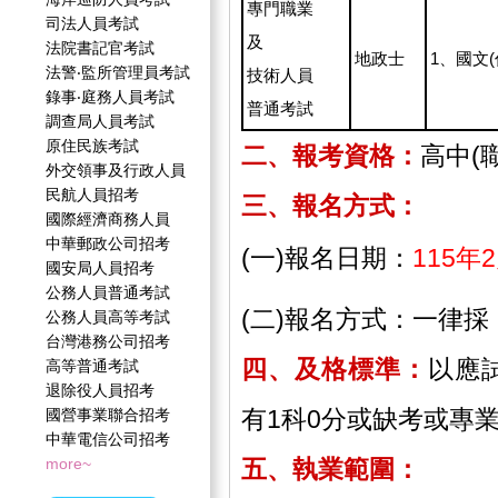
專門職業
司法人員考試
及
法院書記官考試
地政士
1、國文(
法警‧監所管理員考試
技術人員
錄事‧庭務人員考試
普通考試
調查局人員考試
原住民族考試
二、報考資格：
高中(
外交領事及行政人員
民航人員招考
三、報名方式：
國際經濟商務人員
中華郵政公司招考
(一)報名日期：
115年
國安局人員招考
公務人員普通考試
(二)報名方式：一律
公務人員高等考試
台灣港務公司招考
四、及格標準：
以應
高等普通考試
退除役人員招考
有1科0分或缺考或專
國營事業聯合招考
中華電信公司招考
more~
五、執業範圍：