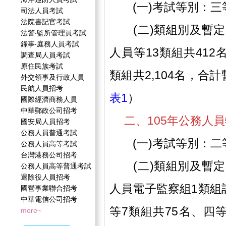
(一)考試等別：三
司法人員考試
法院書記官考試
(二)類組別及暫定
法警‧監所管理員考試
錄事‧庭務人員考試
人員等13類組共41
調查局人員考試
原住民族考試
類組共2,104名，合計
外交領事及行政人員
民航人員招考
表1
）
國際經濟商務人員
中華郵政公司招考
二、105年公務人
國安局人員招考
公務人員普通考試
(一)考試等別：二
公務人員高等考試
台灣港務公司招考
(二)類組別及暫定
公務人員高等普通考試
退除役人員招考
人員電子監察組1類組
國營事業聯合招考
中華電信公司招考
等7類組共75名、四
more~