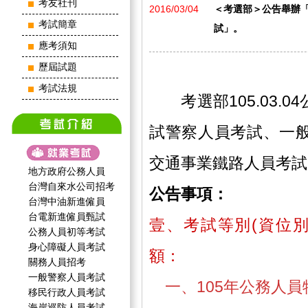
考友社刊
2016/03/04
＜考選部＞公告舉辦「
考試簡章
試」。
應考須知
歷屆試題
考試法規
考選部105.03.0
試警察人員考試、一般
交通事業鐵路人員考試
地方政府公務人員
台灣自來水公司招考
公告事項：
台灣中油新進僱員
台電新進僱員甄試
壹、考試等別(資位別
公務人員初等考試
身心障礙人員考試
額：
關務人員招考
一般警察人員考試
一、105年公務人
移民行政人員考試
海岸巡防人員考試