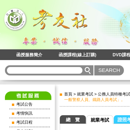
函授服務簡介
函授課程(線上訂購)
DVD課
首頁
>
就業考試
>
公務人員特種考
一般警察人員、鐵路人員考試」。
考試公告
考情快訊
總 覽
證照
就業考試
考試日程