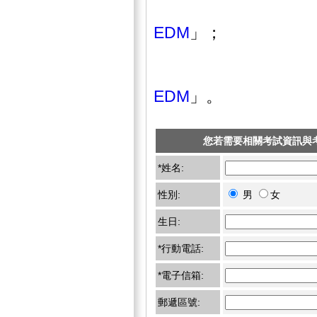
EDM
」；
EDM
」。
您若需要相關考試資訊與
*姓名:
性別:
男
女
生日:
*行動電話:
*電子信箱:
郵遞區號: