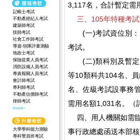
3,117名，合計暫定需
記帳士考試
三、105年特種考
不動產經紀人考試
建築師考試
(一)考試資位別：
技師考試
社會工作師‍考試
考試。
導遊‧領隊評量測驗
地政士考試
保險從業人員考試
(二)類科別及暫定
消防設備人員考試
專責報關人員考試
等10類科共104名、
會計師考試
專利師考試
名、佐級考試設事務管
不動產估價師考試
律師考試
需用名額1,031名。（
more~
四、用人機關如需臨
大學學科能力測驗
事行政總處函送本部核
專科警員班考試