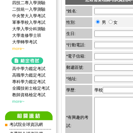
四技二專入學測驗
二技統一入學測驗
*姓名:
中央警大入學考試
軍事學校入學考試
性別:
男
女
大學入學分科測驗
生日:
大學進修學士班
大學轉學考試
*行動電話:
more~
*電子信箱:
郵遞區號:
高中學力鑑定考試
高職學力鑑定考試
*地址:
專科學力鑑定考試
全國技術士檢定考試
學歷:
學校
教師資格檢定考試
more~
*有興趣的考
考試院全球資訊網
試: