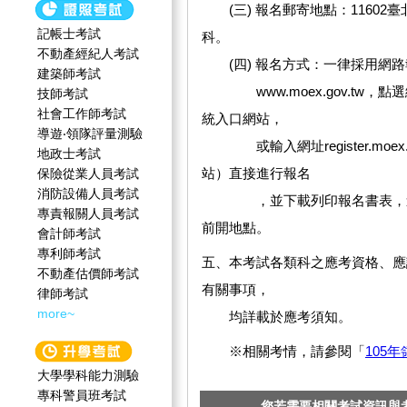
(三) 報名郵寄地點：11602
記帳士考試
科。
不動產經紀人考試
(四) 報名方式：一律採用網路
建築師考試
www.moex.gov.tw，
技師考試
社會工作師‍考試
統入口網站，
導遊‧領隊評量測驗
或輸入網址register.moex.gov.
地政士考試
站）直接進行報名
保險從業人員考試
消防設備人員考試
，並下載列印報名書表，連同
專責報關人員考試
前開地點。
會計師考試
專利師考試
五、本考試各類科之應考資格、應
不動產估價師考試
有關事項，
律師考試
more~
均詳載於應考須知。
※相關考情，請參閱「
105
大學學科能力測驗
專科警員班考試
您若需要相關考試資訊與