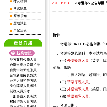
考友社刊
2015/11/13
＜考選部＞公告舉辦「
考試簡章
應考須知
歷屆試題
考試法規
附件：
考選部104.11.12公告舉辦
一、考試等別及類科：本考試均為
地方政府公務人員
(一)
外語導遊人員
（英語、日
台灣自來水公司招考
伯語、俄語
台灣中油新進僱員
、義大利語、越南語、印尼
台電新進僱員甄試
公務人員初等考試
(二
)
華語導遊人員
。
身心障礙人員考試
(三)
外語領隊人員
（英語、日
關務人員招考
(四)
華語領隊人員
。
一般警察人員考試
移民行政人員考試
二、考試日期：
海岸巡防人員考試