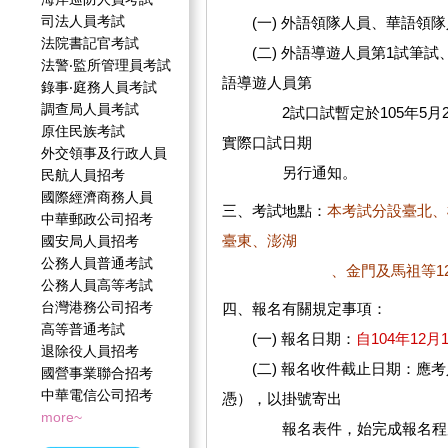
司法人員考試
(一) 外語領隊人員、華語領隊
法院書記官考試
(二) 外語導遊人員第1試筆試
法警‧監所管理員考試
語導遊人員第
錄事‧庭務人員考試
調查局人員考試
2試口試暫定於105年5月21
原住民族考試
實際口試日期
外交領事及行政人員
另行通知。
民航人員招考
國際經濟商務人員
三、考試地點：
本考試分設臺北、
中華郵政公司招考
臺東、澎湖
國安局人員招考
公務人員普通考試
、金門及馬祖等12考區。
公務人員高等考試
台灣港務公司招考
四、報名有關規定事項：
高等普通考試
(一) 報名日期：
自104年12
退除役人員招考
(二) 報名收件截止日期：應考人
國營事業聯合招考
中華電信公司招考
憑），以掛號寄出
more~
報名表件，始完成報名程序