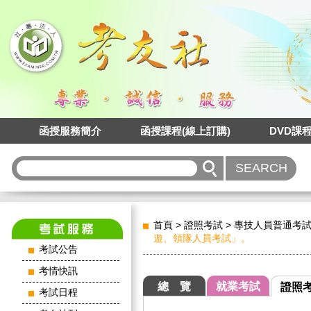
函授服務簡介
函授課程(線上訂購)
DVD課
首頁
>
證照考試
>
專技人員普通考
遊、領隊人員考試」。
考試公告
考情快訊
總 覽
就業考試
證照
考試日程