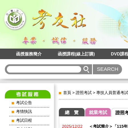
函授服務簡介
函授課程(線上訂購)
DVD課
首頁
>
證照考試
>
專技人員普通考
考試公告
考情快訊
總 覽
就業考試
證照
考試日程
2025/12/22
＜考試簡介＞「115