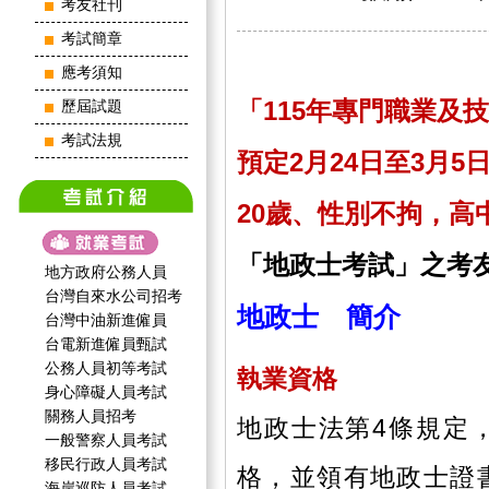
考友社刊
考試簡章
應考須知
「115年專門職業及
歷屆試題
考試法規
預定2月24日至3月5
20歲、性別不拘，高
「地政士考試」之考
地方政府公務人員
台灣自來水公司招考
地政士 簡介
台灣中油新進僱員
台電新進僱員甄試
公務人員初等考試
執業資格
身心障礙人員考試
關務人員招考
地政士法第4條規定
一般警察人員考試
移民行政人員考試
格，並領有地政士證
海岸巡防人員考試