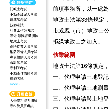
前項事務所，以一處為
記帳士考試
不動產經紀人考試
地政士法第33條規定
建築師考試
技師考試
市或縣（市）地政士
社會工作師‍考試
導遊‧領隊評量測驗
拒絕地政士之加入。
地政士考試
保險從業人員考試
消防設備人員考試
執業範圍
專責報關人員考試
會計師考試
地政士法第16條規定
專利師考試
不動產估價師考試
一、代理申請土地登記
律師考試
more~
二、代理申請土地測量
三、代理申請與土地登
大學學科能力測驗
專科警員班考試