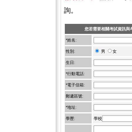
詢。
您若需要相關考試資訊與
*姓名:
性別:
男
女
生日:
*行動電話:
*電子信箱:
郵遞區號:
*地址:
學歷:
學校