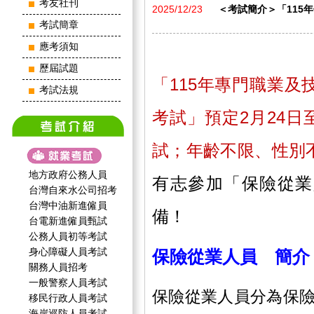
考友社刊
2025/12/23
＜考試簡介＞「115
考試簡章
應考須知
歷屆試題
「115年專門職業
考試法規
考試」
預定2月24日
試；
年齡不限、性別
地方政府公務人員
有志參加「保險從業
台灣自來水公司招考
台灣中油新進僱員
備！
台電新進僱員甄試
公務人員初等考試
身心障礙人員考試
保險從業人員 簡介
關務人員招考
一般警察人員考試
保險從業人員分為保
移民行政人員考試
海岸巡防人員考試