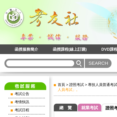
函授服務簡介
函授課程(線上訂購)
DVD課
首頁
>
證照考試
>
專技人員普通考
人員考試」。
考試公告
考情快訊
總 覽
就業考試
證照
考試日程