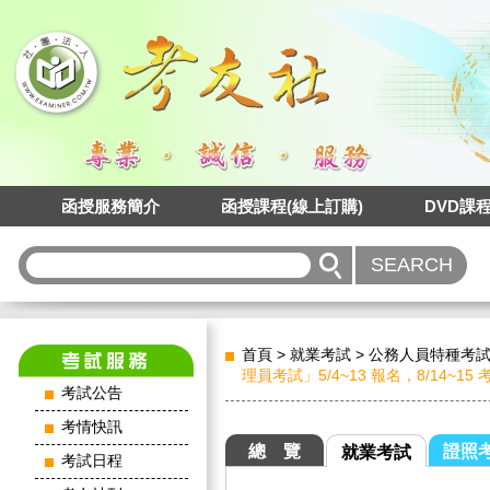
函授服務簡介
函授課程(線上訂購)
DVD課
首頁
>
就業考試
>
公務人員特種考
理員考試」5/4~13 報名，8/14~15
考試公告
考情快訊
總 覽
證照
就業考試
考試日程