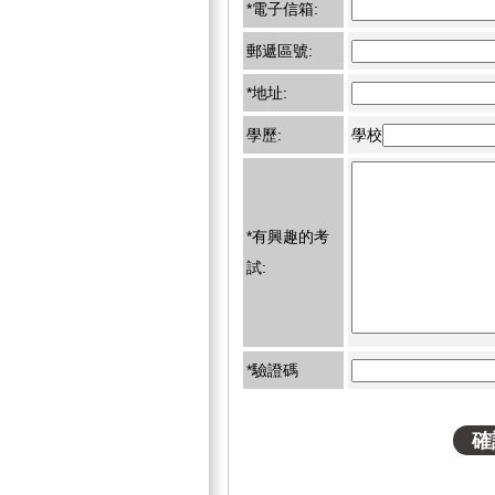
*電子信箱:
郵遞區號:
*地址:
學歷:
學校
*有興趣的考
試:
*驗證碼