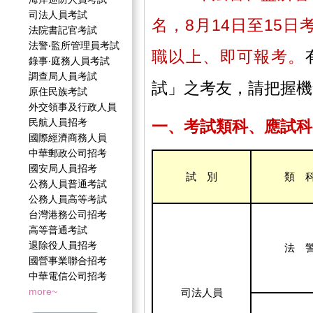
司法人員考試
名，8月14日至15日
法院書記官考試
法警‧監所管理員考試
職以上、即可報考。
錄事‧庭務人員考試
調查局人員考試
試」之考友，請把握機
原住民族考試
外交領事及行政人員
民航人員招考
一、考試類科、應試科
國際經濟商務人員
中華郵政公司招考
國安局人員招考
試 別
類 
公務人員普通考試
公務人員高等考試
台灣港務公司招考
高等普通考試
退除役人員招考
法 
國營事業聯合招考
中華電信公司招考
more~
司法人員