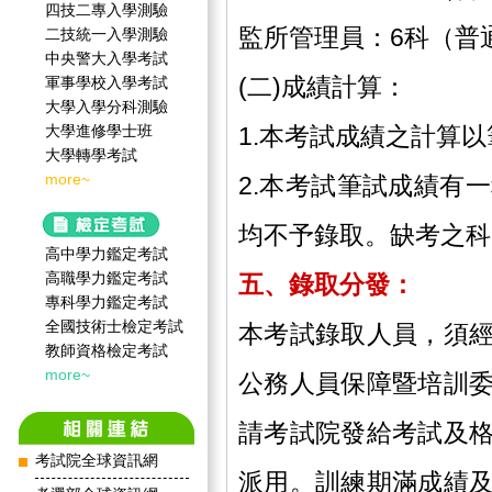
四技二專入學測驗
監所管理員：6科（普
二技統一入學測驗
中央警大入學考試
(二)成績計算：
軍事學校入學考試
大學入學分科測驗
1.本考試成績之計算
大學進修學士班
大學轉學考試
more~
2.本考試筆試成績有
均不予錄取。缺考之科
高中學力鑑定考試
高職學力鑑定考試
五、錄取分發
專科學力鑑定考試
全國技術士檢定考試
本考試錄取人員，須
教師資格檢定考試
more~
公務人員保障暨培訓
請考試院發給考試及
考試院全球資訊網
派用。訓練期滿成績