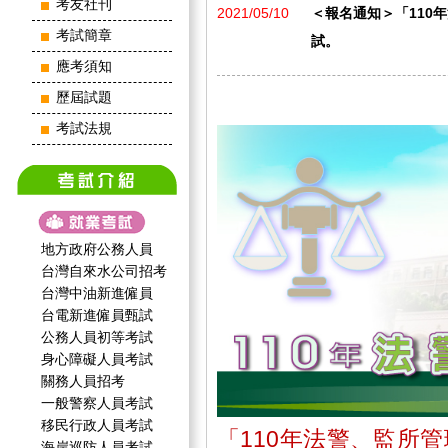
考友社刊
2021/05/10
＜報名通知＞「110年法
考試簡章
試。
應考須知
歷屆試題
考試法規
地方政府公務人員
台灣自來水公司招考
台灣中油新進僱員
台電新進僱員甄試
公務人員初等考試
身心障礙人員考試
關務人員招考
一般警察人員考試
移民行政人員考試
「110年法警、監所管
海岸巡防人員考試