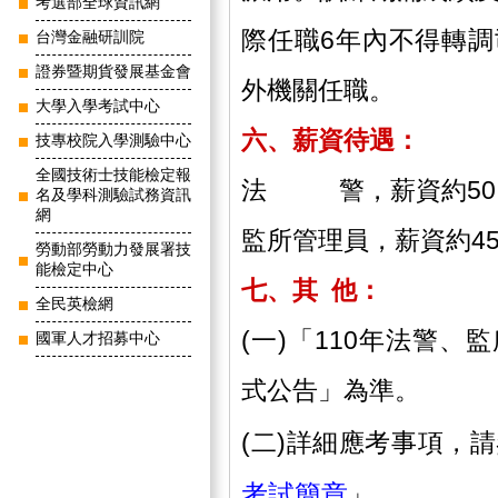
考選部全球資訊網
際任職6年內不得轉
台灣金融研訓院
證券暨期貨發展基金會
外機關任職。
大學入學考試中心
六、薪資待遇：
技專校院入學測驗中心
全國技術士技能檢定報
法 警，薪資約50,00
名及學科測驗試務資訊
網
監所管理員，薪資約45,
勞動部勞動力發展署技
能檢定中心
七、其 他：
全民英檢網
(一)「110年法警
國軍人才招募中心
式公告」為準。
(二)詳細應考事項，
考試簡章
」。