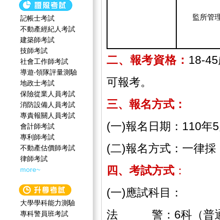
監所管
記帳士考試
不動產經紀人考試
建築師考試
技師考試
二、報考資格：
18-
社會工作師‍考試
導遊‧領隊評量測驗
可報考。
地政士考試
保險從業人員考試
三、報名方式：
消防設備人員考試
專責報關人員考試
(一)報名日期：110年
會計師考試
專利師考試
(二)報名方式：一律
不動產估價師考試
律師考試
四、考試方式
：
more~
(一)應試科目：
大學學科能力測驗
法 警：6科（普通
專科警員班考試