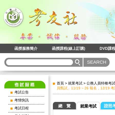
函授服務簡介
函授課程(線上訂購)
DVD課
首頁
>
就業考試
>
公務人員特種考
員甄試」11/19 ~ 26 報名，12/19
考試公告
考情快訊
總 覽
證照
就業考試
考試日程