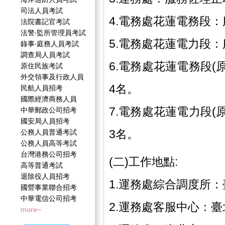
司法人員考試
4.電務處花蓮電務段
法院書記官考試
法警‧監所管理員考試
5.電務處花蓮電力段
錄事‧庭務人員考試
調查局人員考試
6.電務處花蓮電務段(
原住民族考試
外交領事及行政人員
4名。
民航人員招考
國際經濟商務人員
7.電務處花蓮電力段(
中華郵政公司招考
國安局人員招考
3名。
公務人員普通考試
公務人員高等考試
台灣港務公司招考
(二)工作地點:
高等普通考試
退除役人員招考
1.運務處綜合調度所
國營事業聯合招考
中華電信公司招考
2.運務處客服中心：
more~