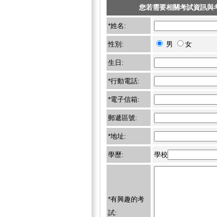
您若需要相關考試資訊與
*姓名:
性別:
男
女
生日:
*行動電話:
*電子信箱:
郵遞區號:
*地址:
學歷:
學校
*有興趣的考
試: