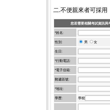
不便親來者可採用
二.
您若需要相關考試資訊與
*姓名:
性別:
男
女
生日:
*行動電話:
*電子信箱:
郵遞區號:
*地址:
學歷:
學校