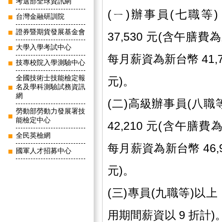
考選部全球資訊網
(ㄧ)辦事員(七職
台灣金融研訓院
證券暨期貨發展基金會
37,530 元(含午膳費
大學入學考試中心
每月薪資為新台幣 41,7
技專校院入學測驗中心
全國技術士技能檢定報
元)。
名及學科測驗試務資訊
網
(二)高級辦事員(八
勞動部勞動力發展署技
能檢定中心
42,210 元(含午膳費
全民英檢網
每月薪資為新台幣 46,9
國軍人才招募中心
元)。
(三)專員(九職等)以
用期間薪資以 9 折計)