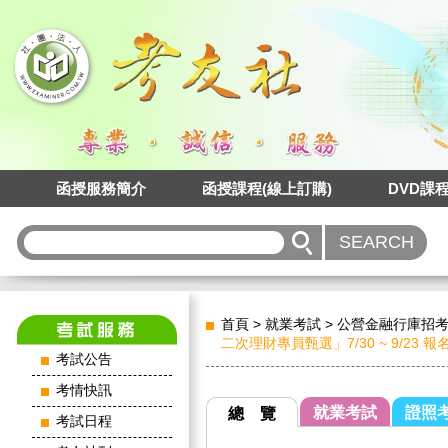
函授服務簡介
函授課程(線上訂購)
DVD課
首頁
>
就業考試
>
公營金融行庫招
二次理財專員甄選」7/30 ~ 9/2
考試公告
考情快訊
就業考試
證照
總 覽
考試日程