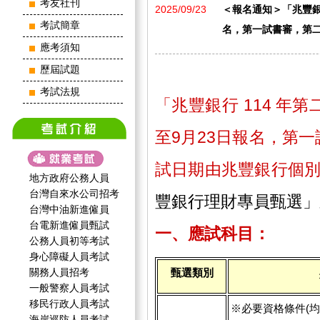
考友社刊
2025/09/23
＜報名通知＞「兆豐銀行 
考試簡章
名，第一試書審，第二
應考須知
歷屆試題
考試法規
「兆豐銀行 114 年
至9月23日報名，第
試日期由兆豐銀行個別
地方政府公務人員
台灣自來水公司招考
豐銀行理財專員甄選
」
台灣中油新進僱員
台電新進僱員甄試
一、應試科目：
公務人員初等考試
身心障礙人員考試
關務人員招考
甄選類別
一般警察人員考試
移民行政人員考試
※必要資格條件(均
海岸巡防人員考試