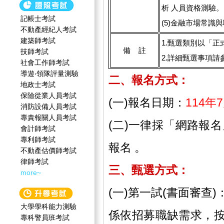
析 人員資格測驗。
記帳士考試
(5)金融市場常識
不動產經紀人考試
建築師考試
1.甄選類別以「正
備 註
技師考試
2.詳細甄選事項請
社會工作師‍考試
導遊‧領隊評量測驗
二、報名方式：
地政士考試
保險從業人員考試
(一)報名日期：
114年
消防設備人員考試
專責報關人員考試
(二)一律採「網路報
會計師考試
專利師考試
報名 。
不動產估價師考試
律師考試
三、甄選方式：
more~
(一)第一試(書面審查)
大學學科能力測驗
係依招募職缺需求，按
專科警員班考試