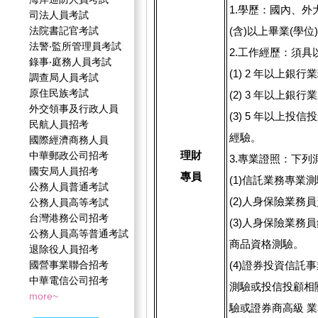
1.學歷：國內、
司法人員考試
法院書記官考試
(含)以上畢業(學位
法警‧監所管理員考試
2.工作經歷：須
錄事‧庭務人員考試
(1) 2 年以上銀
調查局人員考試
原住民族考試
(2) 3 年以上銀
外交領事及行政人員
(3) 5 年以上投
民航人員招考
經驗。
國際經濟商務人員
理財
中華郵政公司招考
3.專業證照：下
國安局人員招考
專員
(1)信託業務專業
公務人員普通考試
(2)人身保險業務
公務人員高等考試
台灣港務公司招考
(3)人身保險業務
公務人員高等普通考試
商品資格測驗。
退除役人員招考
國營事業聯合招考
(4)證券投資信託
中華電信公司招考
測驗或投信投顧相關
more~
驗或證券商高級 