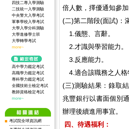
四技二專入學測驗
倍人數，擇優通知參加
二技統一入學測驗
中央警大入學考試
(二)第二階段(面試)
軍事學校入學考試
大學入學分科測驗
1.儀態、言辭。
大學進修學士班
大學轉學考試
2.才識與學習能力。
more~
3.反應能力。
高中學力鑑定考試
4.適合該職務之人格
高職學力鑑定考試
專科學力鑑定考試
(三)測驗結果：錄取結果
全國技術士檢定考試
教師資格檢定考試
兆豐銀行以書面個別
more~
辦理後續進用事宜。
考試院全球資訊網
四、待遇福利：