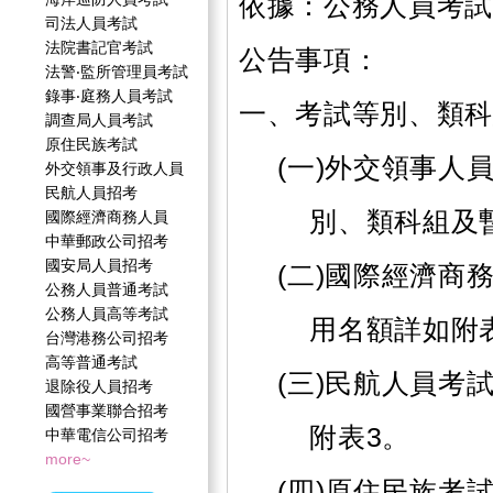
依據：公務人員考試
司法人員考試
法院書記官考試
公告事項：
法警‧監所管理員考試
錄事‧庭務人員考試
一、考試等別、類
調查局人員考試
原住民族考試
(一)外交領事人
外交領事及行政人員
民航人員招考
別、類科組及
國際經濟商務人員
中華郵政公司招考
國安局人員招考
(二)國際經濟商
公務人員普通考試
公務人員高等考試
用名額詳如附
台灣港務公司招考
高等普通考試
(三)民航人員考
退除役人員招考
國營事業聯合招考
附表3。
中華電信公司招考
more~
(四)原住民族考