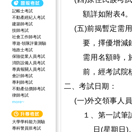
記帳士考試
額詳如附表4
不動產經紀人考試
建築師考試
(五)前揭暫定需
技師考試
社會工作師‍考試
要，擇優增減
導遊‧領隊評量測驗
地政士考試
需用名額時，
保險從業人員考試
消防設備人員考試
專責報關人員考試
前，經考試院
會計師考試
專利師考試
二、考試日期：
不動產估價師考試
律師考試
(一)外交領事人
more~
１、第一試筆試
大學學科能力測驗
日(星期日)
專科警員班考試