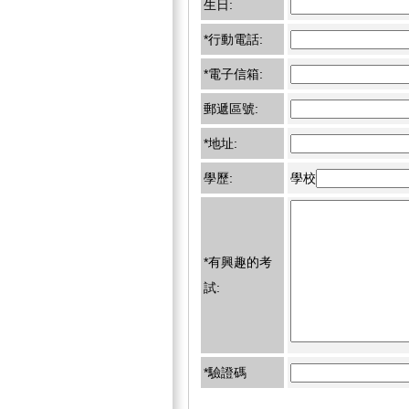
生日:
*行動電話:
*電子信箱:
郵遞區號:
*地址:
學歷:
學校
*有興趣的考
試:
*驗證碼