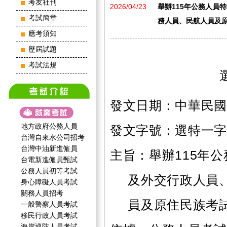
考友社刊
2026/04/23
舉辦115年公務人員
考試簡章
務人員、民航人員及
應考須知
歷屆試題
考試法規
發文日期：中華民國1
地方政府公務人員
發文字號：選特一字第1
台灣自來水公司招考
台灣中油新進僱員
主旨：舉辦115年
台電新進僱員甄試
公務人員初等考試
及外交行政人員
身心障礙人員考試
關務人員招考
員及原住民族考
一般警察人員考試
移民行政人員考試
海岸巡防人員考試