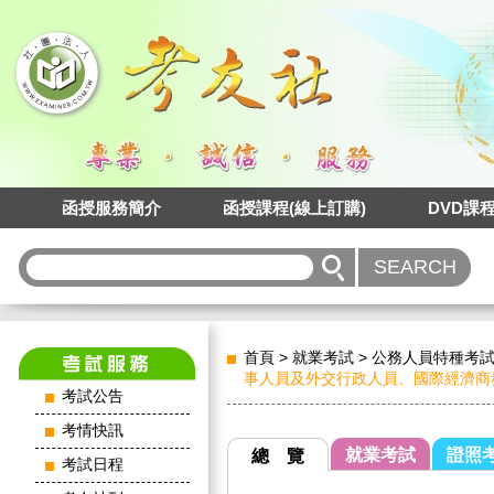
函授服務簡介
函授課程(線上訂購)
DVD課
首頁
>
就業考試
>
公務人員特種考
事人員及外交行政人員、國際經濟商
考試公告
考情快訊
就業考試
證照
總 覽
考試日程