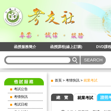
函授服務簡介
函授課程(線上訂購)
DVD課
首頁
>
考情快訊
>
就業考試
考試公告
考情快訊
總 覽
證照
就業考試
考試日程