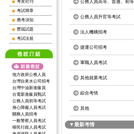
公務人員高等、普通、初等
考友社刊
考試簡章
公務人員升官等考試
應考須知
歷屆試題
法人機構招考
考試法規
捷運公司招考
軍職人員考試
地方政府公務人員
其他就業考試
台灣自來水公司招考
台灣中油新進僱員
綜合考情
台電新進僱員甄試
公務人員初等考試
身心障礙人員考試
其他
關務人員招考
一般警察人員考試
▼最新考情
移民行政人員考試
海岸巡防人員考試