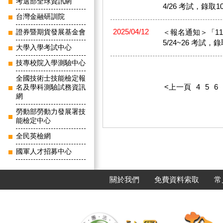
考選部全球資訊網
4/26 考試，錄取1
台灣金融研訓院
2025/04/12
＜報名通知＞「114
證券暨期貨發展基金會
5/24~26 考試，
大學入學考試中心
技專校院入學測驗中心
全國技術士技能檢定報
<上一頁
4
5
6
名及學科測驗試務資訊
網
勞動部勞動力發展署技
能檢定中心
全民英檢網
國軍人才招募中心
關於我們
免費資料索取
常