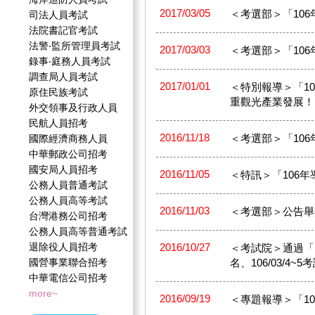
2017/03/05
＜考選部＞「106
司法人員考試
法院書記官考試
法警‧監所管理員考試
2017/03/03
＜考選部＞「106
錄事‧庭務人員考試
調查局人員考試
2017/01/01
＜特別報導＞「1
原住民族考試
重觀光產業發展！
外交領事及行政人員
民航人員招考
2016/11/18
＜考選部＞「106年
國際經濟商務人員
中華郵政公司招考
國安局人員招考
2016/11/05
＜特訊＞「106年
公務人員普通考試
公務人員高等考試
2016/11/03
＜考選部＞公告舉
台灣港務公司招考
公務人員高等普通考試
退除役人員招考
2016/10/27
＜考試院＞通過「10
國營事業聯合招考
名、106/03/4~5
中華電信公司招考
more~
2016/09/19
＜專題報導＞「1