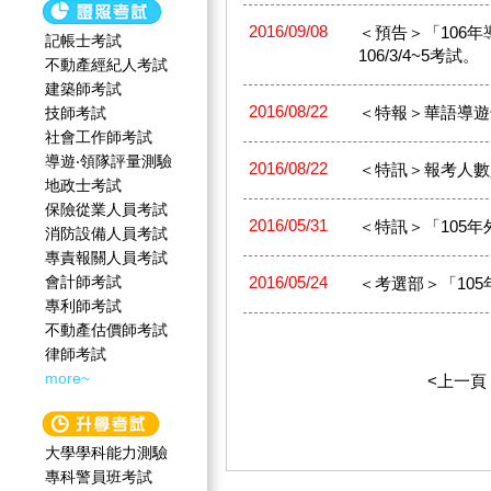
2016/09/08
＜預告＞「106年導
記帳士考試
106/3/4~5考試。
不動產經紀人考試
建築師考試
2016/08/22
＜特報＞華語導遊
技師考試
社會工作師‍考試
導遊‧領隊評量測驗
2016/08/22
＜特訊＞報考人數
地政士考試
保險從業人員考試
2016/05/31
＜特訊＞「105
消防設備人員考試
專責報關人員考試
會計師考試
2016/05/24
＜考選部＞「10
專利師考試
不動產估價師考試
律師考試
more~
<上一頁
大學學科能力測驗
專科警員班考試