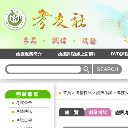
函授服務簡介
函授課程(線上訂購)
DVD課
首頁
>
考情快訊
>
證照考試
>
專技
考試公告
考情快訊
總 覽
就業考試
證照
考試日程